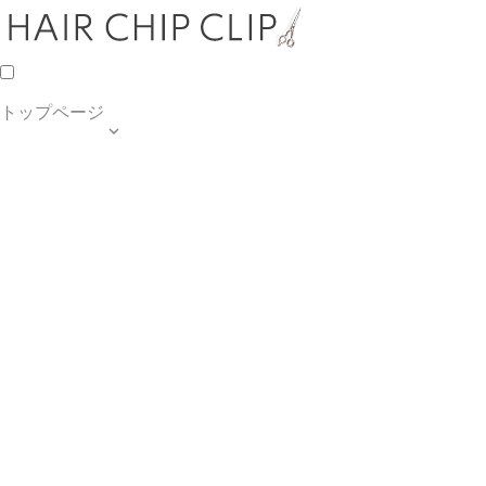
トップページ

TOP PAGE
SALON INFO
MENU
HAIR STYLE
BLOG
ご予約・お問合せ
個人情報保護方針