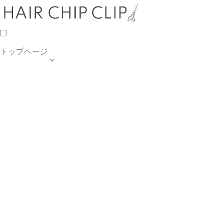
トップページ

TOP PAGE
SALON INFO
MENU
HAIR STYLE
BLOG
ご予約・お問合せ
個人情報保護方針