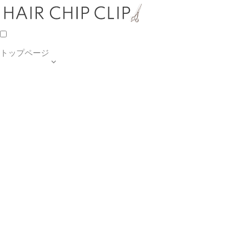
トップページ

TOP PAGE
SALON INFO
MENU
HAIR STYLE
BLOG
ご予約・お問合せ
個人情報保護方針