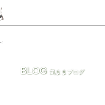
GE
せ
BLOG
気ままブログ