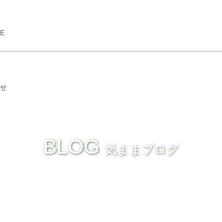
GE
せ
BLOG
気ままブログ