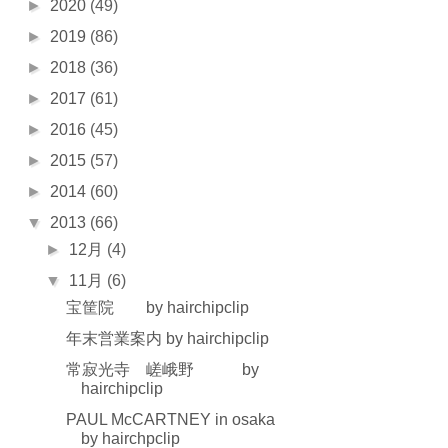
►
2020
(49)
►
2019
(86)
►
2018
(36)
►
2017
(61)
►
2016
(45)
►
2015
(57)
►
2014
(60)
▼
2013
(66)
►
12月
(4)
▼
11月
(6)
宝筐院 by hairchipclip
年末営業案内 by hairchipclip
常寂光寺 嵯峨野 by
hairchipclip
PAUL McCARTNEY in osaka
by hairchpclip