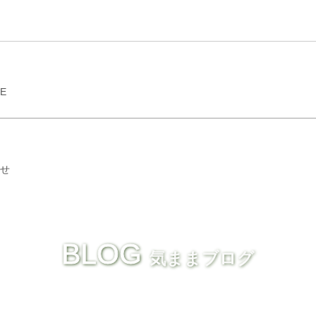
GE
せ
BLOG
気ままブログ