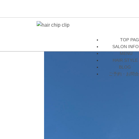
TOP PA
SALON INFO
MENU
HAIR STYLE
BLOG
ご予約・お問合