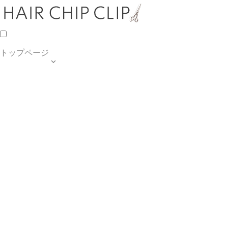
トップページ

TOP PAGE
SALON INFO
MENU
HAIR STYLE
BLOG
ご予約・お問合せ
個人情報保護方針