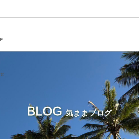
GE
せ
BLOG
気ままブログ