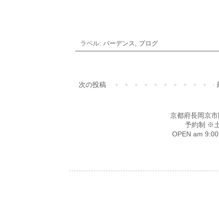
ラベル:
バーデンス
,
ブログ
次の投稿
京都府長岡京市開田4-
予約制 ※
OPEN am 9: