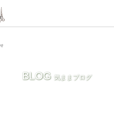
GE
せ
BLOG
気ままブログ