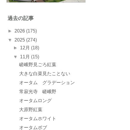
過去の記事
►
2026
(175)
▼
2025
(274)
►
12月
(18)
▼
11月
(15)
嵯峨野見ごろ紅葉
大きな白菜見たことない
オータム グラデーション
常寂光寺 嵯峨野
オータムロング
大原野紅葉
オータムホワイト
オータムボブ