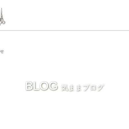
GE
せ
BLOG
気ままブログ