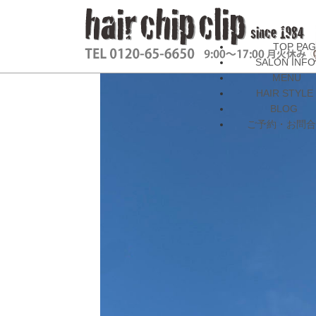
TOP PA
SALON INFO
MENU
HAIR STYLE
BLOG
ご予約・お問合