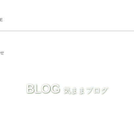
GE
せ
BLOG
気ままブログ