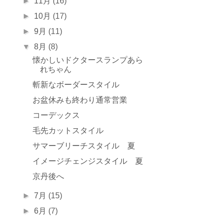
►
11月
(16)
►
10月
(17)
►
9月
(11)
▼
8月
(8)
懐かしいドクタースランプあら
れちゃん
斬新なボーダースタイル
お盆休みも終わり通常営業
コーデックス
毛先カットスタイル
サマーブリーチスタイル 夏
イメージチェンジスタイル 夏
京丹後へ
►
7月
(15)
►
6月
(7)