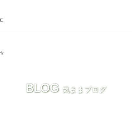
GE
せ
BLOG
気ままブログ