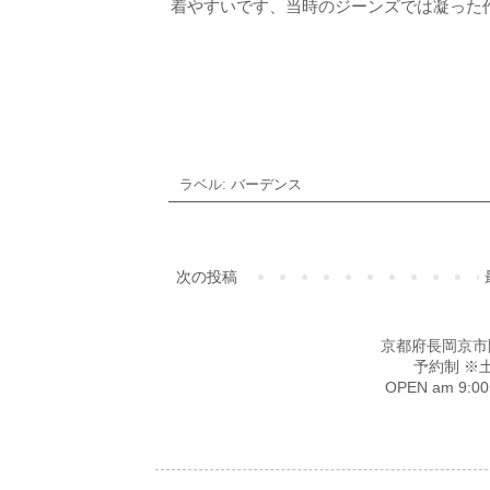
着やすいです、当時のジーンズでは凝った
ラベル:
バーデンス
次の投稿
京都府長岡京市開田4-
予約制 ※
OPEN am 9: