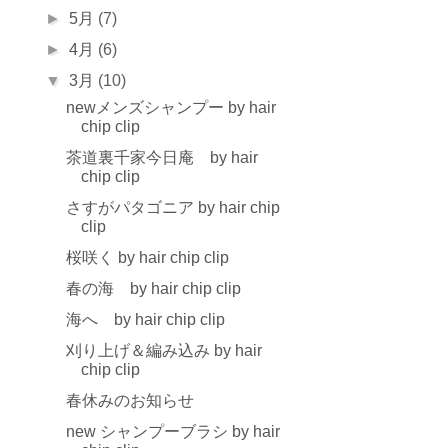
►
5月
(7)
►
4月
(6)
▼
3月
(10)
newメンズシャンプー by hair
chip clip
茶道裏千家今日庵 by hair
chip clip
さすがパタゴニア by hair chip
clip
桜咲く by hair chip clip
春の海 by hair chip clip
海へ by hair chip clip
刈り上げ＆編み込み by hair
chip clip
春休みのお知らせ
new シャンプーブラシ by hair