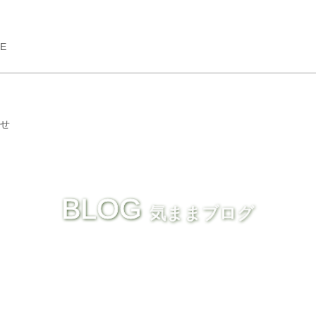
GE
せ
BLOG
気ままブログ