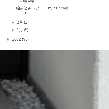
chip clip
編み込みヘアー by hair chip
clip
►
2月
(2)
►
1月
(5)
►
2012
(98)