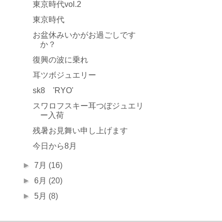
東京時代vol.2
東京時代
お盆休みいかがお過ごしです
か？
復興の波に乗れ
耳ツボジュエリー
sk8 'RYO'
スワロフスキー耳つぼジュエリ
ー入荷
残暑お見舞い申し上げます
今日から8月
►
7月
(16)
►
6月
(20)
►
5月
(8)